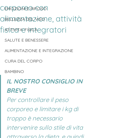
corporeo con
EMOZIONI E RIPOSO
alimentazione, attività
BELLEZZA DEL VISO
fisica e integratori
ATTIVITA' FISICA
SALUTE E BENESSERE
ALIMENTAZIONE E INTEGRAZIONE
CURA DEL CORPO
BAMBINO
IL NOSTRO CONSIGLIO IN 
BREVE
Per controllare il peso 
corporeo e limitare i kg di 
troppo è necessario 
intervenire sullo stile di vita 
attraverso la dieta, e quindi 