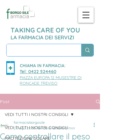
TAKING CARE OF YOU
LA FARMACIA DEI SERVIZI
CHIAMA IN FARMACIA:
Tel: 0422 524460
PIAZZA EUROPA 12 MUSESTRE DI
RONCADE TREVISO
Post
VEDI TUTTI I NOSTRI CONSIGLI
farmaciaborgosile
VEDI TUTTI I NOSTRI CONSIGLI
20 ago 2023
Tempo di lettura: 3 min
Come controllare il peso
PROTEZIONE SOLARE