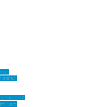
mi e 
 cutaneo 
cchia un po’ 
schiare: 