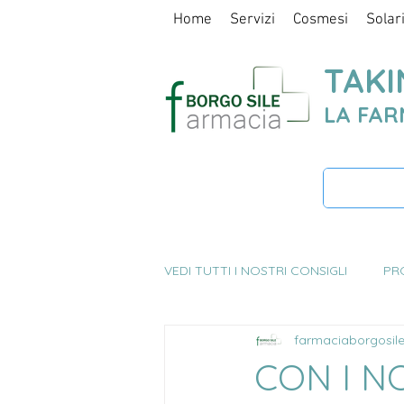
Home
Servizi
Cosmesi
Solar
TAKI
LA FAR
VEDI TUTTI I NOSTRI CONSIGLI
PR
farmaciaborgosil
SALUTE E BENESSERE
ALIME
CON I N