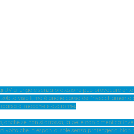
ggi UV a lungo e senza protezione può provocare erite
 subito visibili, ma è anche causa dell’invecchiamento
mparsa di macchie e discromie.
 anche se non si arrossa, la pelle non dimentica: inve
 volta che la esponi al sole senza proteggerla. Non ri