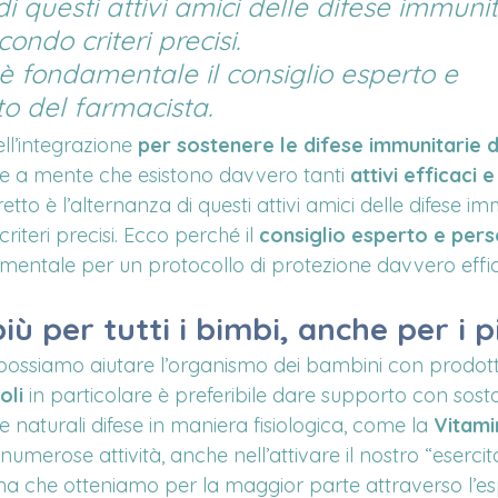
di questi attivi amici delle difese immunit
condo criteri precisi.
è fondamentale il consiglio esperto e 
to del farmacista.
ll’integrazione 
per sostenere le difese immunitarie de
re a mente che esistono davvero tanti 
attivi efficaci e
tto è l’alternanza di questi attivi amici delle difese im
riteri precisi. Ecco perché il 
consiglio esperto e pers
mentale per un protocollo di protezione davvero effi
iù per tutti i bimbi, anche per i p
ossiamo aiutare l’organismo dei bambini con prodotti
oli
 in particolare è preferibile dare supporto con sos
 naturali difese in maniera fisiologica, come la 
Vitami
 numerose attività, anche nell’attivare il nostro “esercito
a che otteniamo per la maggior parte attraverso l’esp