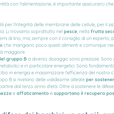
ntità con l’alimentazione, è importante assicurarci che
ili per l’integrità delle membrane delle cellule, per il 
ta. Li troviamo soprattutto nel 
pesce
, nella 
frutta sec
emi di lino, ma, sempre con il consiglio di un esperto,
bi
 che mangiano poco questi alimenti e comunque nei 
tà maggiore. 
del gruppo B
 a diverso dosaggio sono preziose. Sono c
metabolici e in particolare energetici. Sono fondamenta
 cibo in energia e massimizzare l’efficienza del nostro 
po B si rivelano delle validissime alleate 
per sostenere
partire dal terzo anno d’età. Oltre a sostenere le difese
hezza
 e 
affaticamento
 e 
supportano il recupero pos