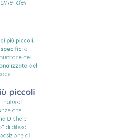
arie dei 
i più piccoli
, 
 specifici
 e 
munitarie dei 
onalizzato del 
cace.
iù piccoli
 naturali 
tanze che 
na D
 che è 
” di difesa. 
osizione al 