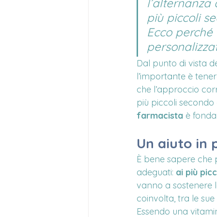
l’alternanza 
più piccoli se
Ecco perché 
personalizza
Dal punto di vista de
l’importante è tene
che l’approccio corre
più piccoli secondo c
farmacista
 è fonda
Un aiuto in p
È bene sapere che p
adeguati: 
ai più picc
vanno a sostenere le
coinvolta, tra le sue
Essendo una vitamin