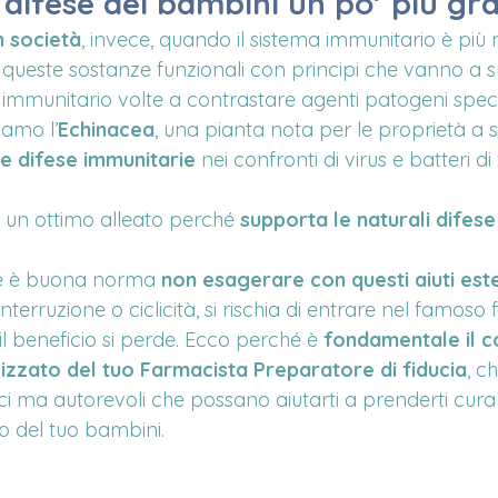
 difese dei bambini un po’ più gr
n società
, invece, quando il sistema immunitario è più 
queste sostanze funzionali con principi che vanno a s
 immunitario volte a contrastare agenti patogeni specif
iamo l’
Echinacea
, una pianta nota per le proprietà a 
le difese immunitarie
 nei confronti di virus e batteri d
è un ottimo alleato perché 
supporta le naturali difese
e è buona norma 
non esagerare con questi aiuti est
terruzione o ciclicità, si rischia di entrare nel famoso
il beneficio si perde. Ecco perché è 
fondamentale il co
izzato del tuo Farmacista Preparatore di fiducia
, c
tici ma autorevoli che possano aiutarti a prenderti cura
o del tuo bambini.