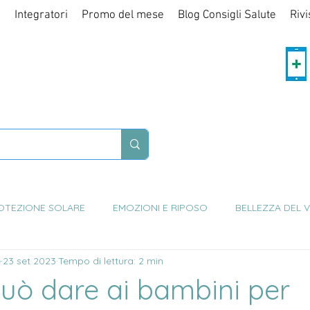
i
Integratori
Promo del mese
Blog Consigli Salute
Rivi
NG CARE OF YOU
MACIA DEI SERVIZI
OTEZIONE SOLARE
EMOZIONI E RIPOSO
BELLEZZA DEL V
e
23 set 2023
Tempo di lettura: 2 min
NTAZIONE E INTEGRAZIONE
CURA DEL CORPO
BAMBINO
può dare ai bambini per