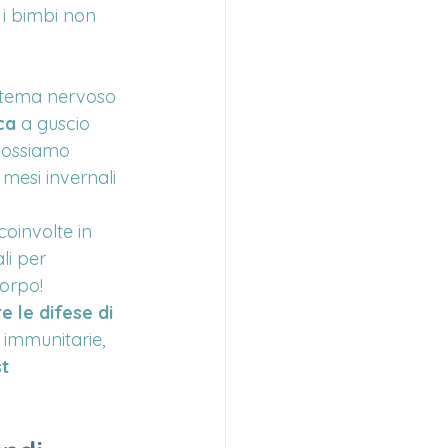
 i bimbi non 
sistema nervoso 
ca
 a guscio 
 possiamo 
mesi invernali 
oinvolte in 
li per 
corpo!
 le difese di 
 immunitarie, 
t 