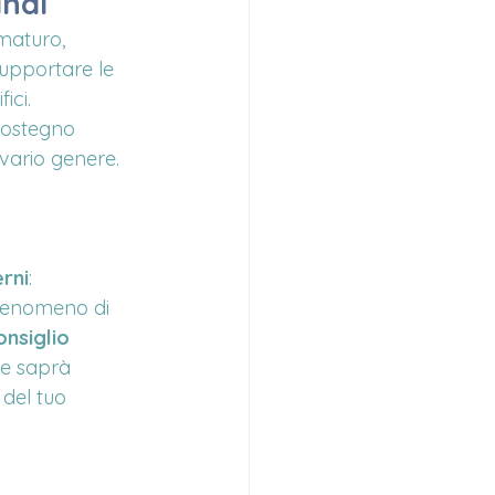
andi
maturo, 
upportare le 
ici.
sostegno 
i vario genere.
 
erni
: 
 fenomeno di 
nsiglio 
he saprà 
 del tuo 