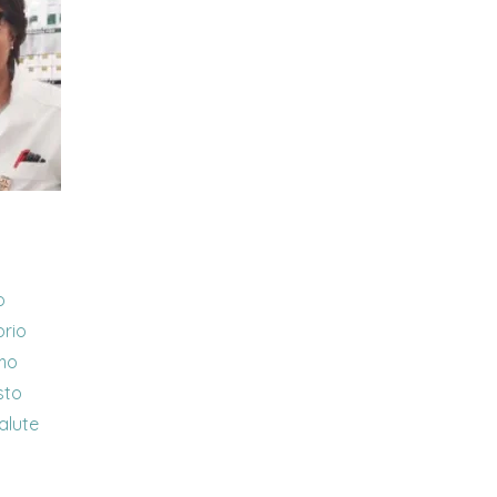
o
orio
amo
sto
alute