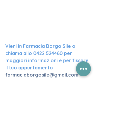
Vieni in Farmacia Borgo Sile o 
chiama allo 0422 524460 per 
maggiori informazioni e per fissare 
il tuo appuntamento 
farmaciaborgosile@gmail.com
SCOPRI LE NOSTRE PROMO CLICCA 
QUI
ALIMENTAZIONE E INTEGRAZIONE
CURA DEL CORPO
SALUTE E BENESSERE