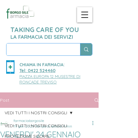
TAKING CARE OF YOU
LA FARMACIA DEI SERVIZI
CHIAMA IN FARMACIA:
Tel: 0422 524460
PIAZZA EUROPA 12 MUSESTRE DI
RONCADE TREVISO
Post
VEDI TUTTI I NOSTRI CONSIGLI
farmaciaborgosile
VEDI TUTTI I NOSTRI CONSIGLI
19 gen 2025
Tempo di lettura: 1 min
VENERDI' 24 GENNAIO
PROTEZIONE SOLARE