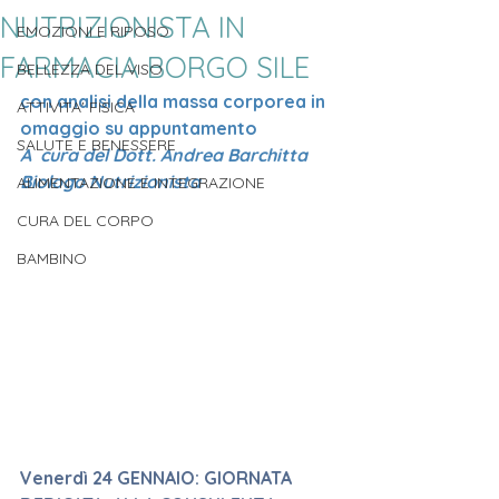
NUTRIZIONISTA IN
EMOZIONI E RIPOSO
FARMACIA BORGO SILE
BELLEZZA DEL VISO
con analisi della massa corporea in 
ATTIVITA' FISICA
omaggio su appuntamento 
SALUTE E BENESSERE
A  cura del Dott. Andrea Barchitta 
Biologo Nutrizionista
ALIMENTAZIONE E INTEGRAZIONE
CURA DEL CORPO
BAMBINO
Venerdì 24 GENNAIO: GIORNATA 