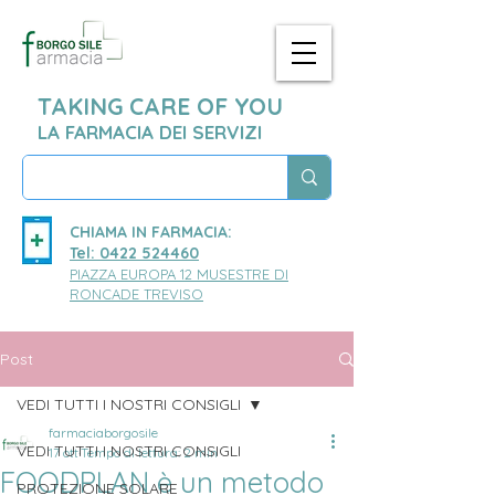
TAKING CARE OF YOU
LA FARMACIA DEI SERVIZI
CHIAMA IN FARMACIA:
Tel: 0422 524460
PIAZZA EUROPA 12 MUSESTRE DI
RONCADE TREVISO
Post
VEDI TUTTI I NOSTRI CONSIGLI
farmaciaborgosile
VEDI TUTTI I NOSTRI CONSIGLI
17 ott
Tempo di lettura: 2 min
FOODPLAN è un metodo
PROTEZIONE SOLARE