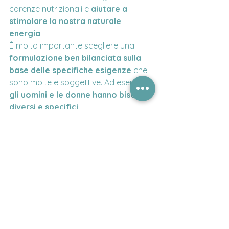
carenze nutrizionali e 
aiutare a 
stimolare la nostra naturale 
energia
.
È molto importante scegliere una 
formulazione ben bilanciata sulla 
base delle specifiche esigenze
 che 
sono molte e soggettive. Ad esempio 
gli uomini e le donne hanno bisogni 
diversi e specifici.
Donna 50 +, vitamine e 
minerali specifici
I Farmacisti Preparatori hanno 
formulato un integratore alimentare 
multivitaminico e multiminerale 
completo studiato per supportare le 
esigenze nutrizionali delle
 donne 
dopo i 50 anni
, più 
soggette ad 