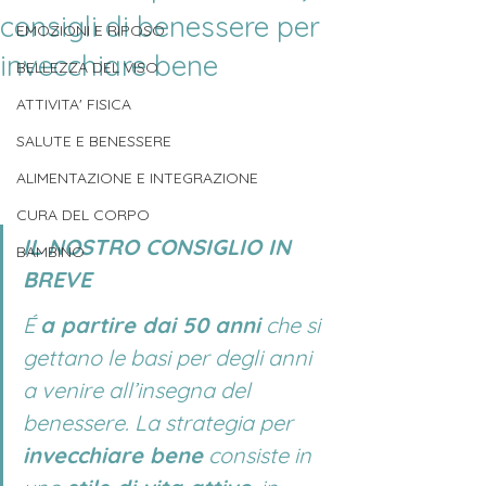
consigli di benessere per
EMOZIONI E RIPOSO
invecchiare bene
BELLEZZA DEL VISO
ATTIVITA' FISICA
SALUTE E BENESSERE
ALIMENTAZIONE E INTEGRAZIONE
CURA DEL CORPO
IL NOSTRO CONSIGLIO IN 
BAMBINO
BREVE
É 
a partire dai 50 anni
 che si 
gettano le basi per degli anni 
a venire all’insegna del 
benessere. La strategia per 
invecchiare bene
 consiste in 