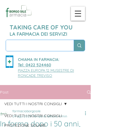
TAKING CARE OF YOU
LA FARMACIA DEI SERVIZI
CHIAMA IN FARMACIA:
Tel: 0422 524460
PIAZZA EUROPA 12 MUSESTRE DI
RONCADE TREVISO
Post
VEDI TUTTI I NOSTRI CONSIGLI
farmaciaborgosile
VEDI TUTTI I NOSTRI CONSIGLI
24 ago 2023
Tempo di lettura: 4 min
In forma dopo i 50 anni,
PROTEZIONE SOLARE